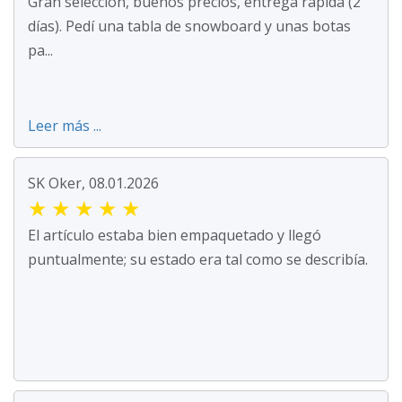
Gran selección, buenos precios, entrega rápida (2
días). Pedí una tabla de snowboard y unas botas
pa...
Leer más ...
SK Oker, 08.01.2026
★
★
★
★
★
El artículo estaba bien empaquetado y llegó
puntualmente; su estado era tal como se describía.