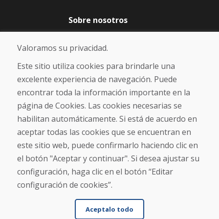
Sobre nosotros
Blog
Sobre nosotros
Valoramos su privacidad.
Comercio
Contacto
Este sitio utiliza cookies para brindarle una
excelente experiencia de navegación. Puede
Compra
encontrar toda la información importante en la
Tienda electrónica
página de Cookies. Las cookies necesarias se
Términos y condiciones
habilitan automáticamente. Si está de acuerdo en
Envío y pago
aceptar todas las cookies que se encuentran en
NORMAS DE RECLAMACIÓN
Devolución y cambio de mercancías
este sitio web, puede confirmarlo haciendo clic en
Política de privacidad
el botón "Aceptar y continuar". Si desea ajustar su
Cookies
configuración, haga clic en el botón “Editar
configuración de cookies”.
Aceptalo todo