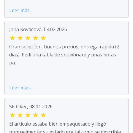
Leer más ...
Jana Kováčová, 04.02.2026
★
★
★
★
★
Gran selección, buenos precios, entrega rápida (2
días). Pedí una tabla de snowboard y unas botas
pa...
Leer más ...
SK Oker, 08.01.2026
★
★
★
★
★
El artículo estaba bien empaquetado y llegó
puntualmente; su estado era tal como se describía.