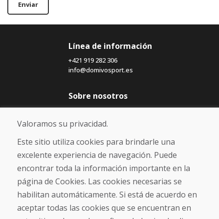
Enviar
Línea de información
+421 919 282 306
info@domivosport.es
Sobre nosotros
Blog
Sobre nosotros
Valoramos su privacidad.
Comercio
Contacto
Este sitio utiliza cookies para brindarle una
excelente experiencia de navegación. Puede
Compra
encontrar toda la información importante en la
Tienda electrónica
página de Cookies. Las cookies necesarias se
Términos y condiciones
habilitan automáticamente. Si está de acuerdo en
Envío y pago
aceptar todas las cookies que se encuentran en
NORMAS DE RECLAMACIÓN
Devolución y cambio de mercancías