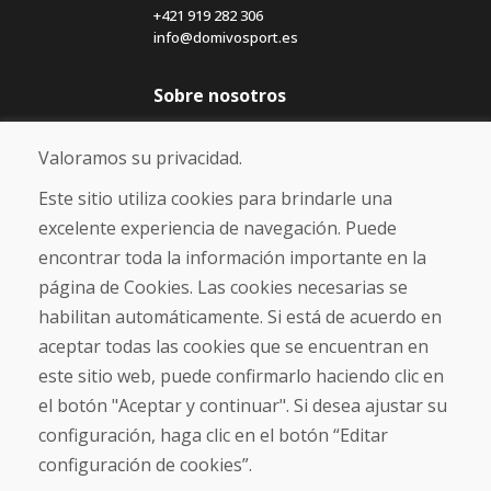
+421 919 282 306
info@domivosport.es
Sobre nosotros
Blog
Sobre nosotros
Valoramos su privacidad.
Comercio
Contacto
Este sitio utiliza cookies para brindarle una
excelente experiencia de navegación. Puede
Compra
encontrar toda la información importante en la
Tienda electrónica
página de Cookies. Las cookies necesarias se
Términos y condiciones
habilitan automáticamente. Si está de acuerdo en
Envío y pago
aceptar todas las cookies que se encuentran en
NORMAS DE RECLAMACIÓN
Devolución y cambio de mercancías
este sitio web, puede confirmarlo haciendo clic en
Política de privacidad
el botón "Aceptar y continuar". Si desea ajustar su
Cookies
configuración, haga clic en el botón “Editar
configuración de cookies”.