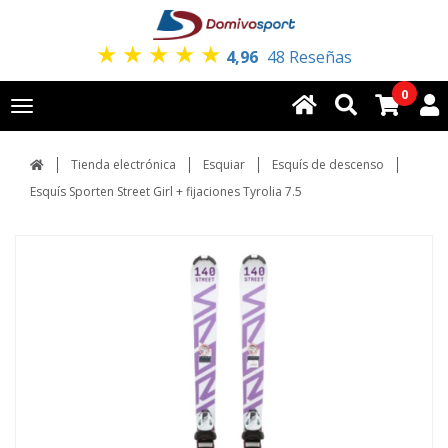
★
★
★
★
★
4,96
48 Reseñas
0
Toggle
navigation
Tienda electrónica
Esquiar
Esquís de descenso
Esquís Sporten Street Girl + fijaciones Tyrolia 7.5