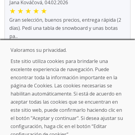
Jana Kováčová, 04.02.2026
★
★
★
★
★
Gran selección, buenos precios, entrega rápida (2
días). Pedí una tabla de snowboard y unas botas
pa...
Valoramos su privacidad.
Este sitio utiliza cookies para brindarle una
Leer más ...
excelente experiencia de navegación. Puede
encontrar toda la información importante en la
SK Oker, 08.01.2026
página de Cookies. Las cookies necesarias se
★
★
★
★
★
habilitan automáticamente. Si está de acuerdo en
El artículo estaba bien empaquetado y llegó
aceptar todas las cookies que se encuentran en
puntualmente; su estado era tal como se describía.
este sitio web, puede confirmarlo haciendo clic en
el botón "Aceptar y continuar". Si desea ajustar su
configuración, haga clic en el botón “Editar
configuración de cookies”.