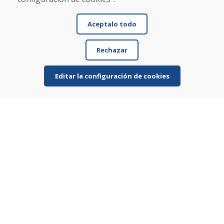
Aceptalo todo
Jürgen Reinhard , 17.12.2025
Rechazar
★
★
★
★
★
Pedimos un par de esquís usados y los recibimos
Editar la configuración de cookies
en cuatro días laborables. Los esquís son usados ...
Leer más ...
Mostrar más reseñas >
Escribe una reseña