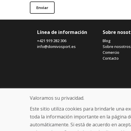
Enviar
Línea de información
Sobre nosot
+421 919 282 306
Blog
info@domivosport.es
Sobre nosotros
Comercio
Contacto
Valoramos su privacidad.
Este sitio utiliza cookies para brindarle una 
toda la información importante en la página d
automáticamente. Si está de acuerdo en acepta