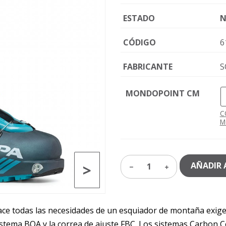
ESTADO
N
CÓDIGO
6
FABRICANTE
S
MONDOPOINT CM
C
M
>
AÑADIR 
1
sface todas las necesidades de un esquiador de montaña exige
l sistema BOA y la correa de ajuste FBC. Los sistemas Carbon