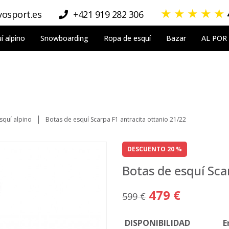
★
★
★
★
★
osport.es
+421 919 282 306
í alpino
Snowboarding
Ropa de esquí
Bazar
AL POR
squí alpino
Botas de esquí Scarpa F1 antracita ottanio 21/22
DESCUENTO 20 %
Botas de esquí Sca
479 €
599 €
DISPONIBILIDAD
E