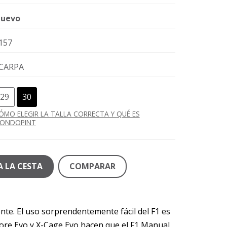
uevo
157
CARPA
29
30
ÓMO ELEGIR LA TALLA CORRECTA Y QUÉ ES
ONDOPINT
A LA CESTA
COMPARAR
nte. El uso sorprendentemente fácil del F1 es
 Core Evo y X-Cage Evo hacen que el F1 Manual