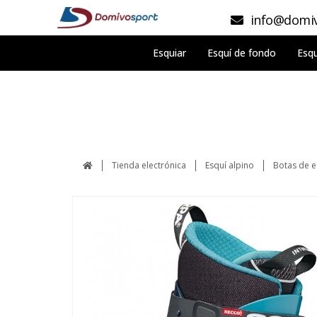
info@domiv
Esquiar
Esquí de fondo
Esqu
Tienda electrónica
Esquí alpino
Botas de e