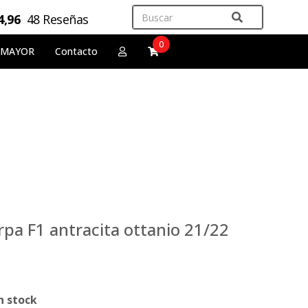
4,96
48 Reseñas
0
 MAYOR
Contacto
rpa F1 antracita ottanio 21/22
n stock