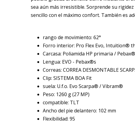
sea aún más irresistible. Sorprende su rigide
sencillo con el máximo confort. También es a
rango de movimiento: 62°
Forro interior: Pro Flex Evo, Intuition® 
Carcasa: Poliamida HP primaria / Pebax
Lengua: EVO - Pebax®s
Correas: CORREA DESMONTABLE SCARPA
Clip: SISTEMA BOA Fit
suela: U.f.o. Evo Scarpa® / Vibram®
Peso: 1260 g (27 MP)
compatible: TLT
Ancho del pie delantero: 102 mm
Flexibilidad: 95