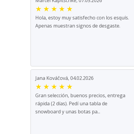
Marcel Kapitschke, 07.05.2026
★
★
★
★
★
Hola, estoy muy satisfecho con los esquís.
Apenas muestran signos de desgaste.
Jana Kováčová, 04.02.2026
★
★
★
★
★
Gran selección, buenos precios, entrega
rápida (2 días). Pedí una tabla de
snowboard y unas botas pa...