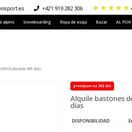
★
★
★
★
★
osport.es
+421 919 282 306
í alpino
Snowboarding
Ropa de esquí
Bazar
AL POR
NUEVOS durante 365 días
prenájom na 365 dní
Alquile bastones 
días
DISPONIBILIDAD
E