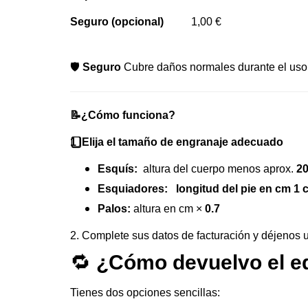
Seguro (opcional)
1,00 €
🛡️
Seguro
Cubre daños normales durante el uso
📝¿Cómo funciona?
1️
Elija el tamaño de engranaje adecuado
Esquís:
altura del cuerpo menos aprox.
20
Esquiadores:
longitud del pie en cm 1 
Palos:
altura en cm ×
0.7
2. Complete sus datos de facturación y déjenos u
🔁
¿Cómo devuelvo el equ
Tienes dos opciones sencillas: