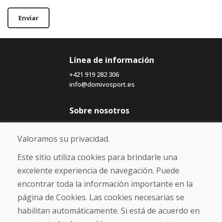
Enviar
Línea de información
+421 919 282 306
info@domivosport.es
Sobre nosotros
Blog
Sobre nosotros
Valoramos su privacidad.
Comercio
Contacto
Este sitio utiliza cookies para brindarle una
excelente experiencia de navegación. Puede
Compra
encontrar toda la información importante en la
Tienda electrónica
página de Cookies. Las cookies necesarias se
Términos y condiciones
habilitan automáticamente. Si está de acuerdo en
Envío y pago