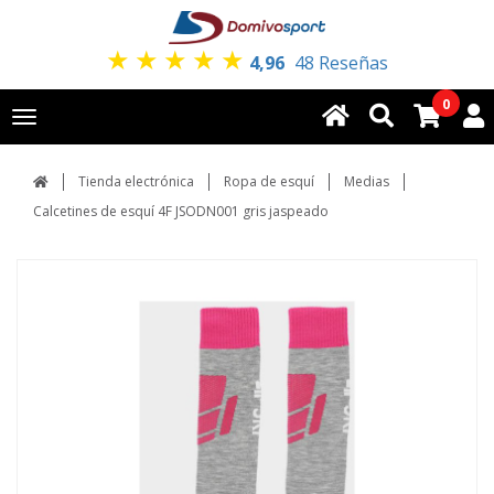
★
★
★
★
★
4,96
48 Reseñas
0
Toggle
navigation
Tienda electrónica
Ropa de esquí
Medias
Calcetines de esquí 4F JSODN001 gris jaspeado