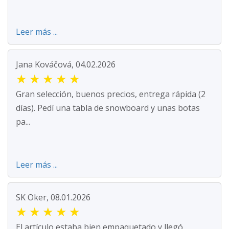
Leer más ...
Jana Kováčová, 04.02.2026
★
★
★
★
★
Gran selección, buenos precios, entrega rápida (2
días). Pedí una tabla de snowboard y unas botas
pa...
Leer más ...
SK Oker, 08.01.2026
★
★
★
★
★
El artículo estaba bien empaquetado y llegó