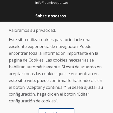
info@domivosport.es
Sobre nosotros
Blog
Sobre nosotros
Valoramos su privacidad.
Comercio
Contacto
Este sitio utiliza cookies para brindarle una
excelente experiencia de navegación. Puede
Compra
encontrar toda la información importante en la
Tienda electrónica
página de Cookies. Las cookies necesarias se
Términos y condiciones
habilitan automáticamente. Si está de acuerdo en
Envío y pago
aceptar todas las cookies que se encuentran en
NORMAS DE RECLAMACIÓN
Devolución y cambio de mercancías
este sitio web, puede confirmarlo haciendo clic en
Política de privacidad
el botón "Aceptar y continuar". Si desea ajustar su
Cookies
configuración, haga clic en el botón “Editar
configuración de cookies”.