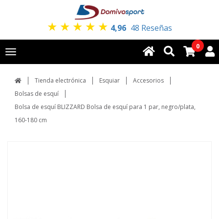
★
★
★
★
★
4,96
48 Reseñas
0
Toggle
navigation
Tienda electrónica
Esquiar
Accesorios
Bolsas de esquí
Bolsa de esquí BLIZZARD Bolsa de esquí para 1 par, negro/plata,
160-180 cm