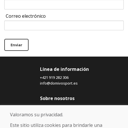
Correo electrónico
Enviar
Línea de información
+421 919 282 306
info@domivosport.es
Sobre nosotros
Blog
Sobre nosotros
Valoramos su privacidad.
Comercio
Contacto
Este sitio utiliza cookies para brindarle una