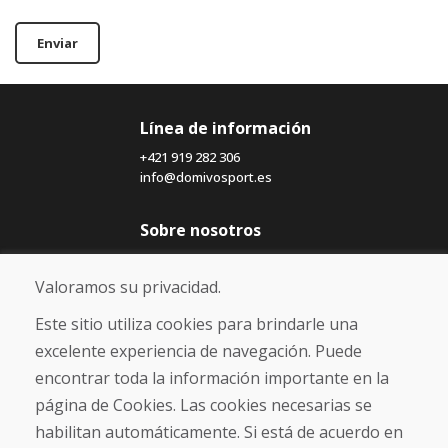
Enviar
Línea de información
+421 919 282 306
info@domivosport.es
Sobre nosotros
Blog
Sobre nosotros
Valoramos su privacidad.
Comercio
Contacto
Este sitio utiliza cookies para brindarle una
excelente experiencia de navegación. Puede
Compra
encontrar toda la información importante en la
Tienda electrónica
página de Cookies. Las cookies necesarias se
Términos y condiciones
habilitan automáticamente. Si está de acuerdo en
Envío y pago