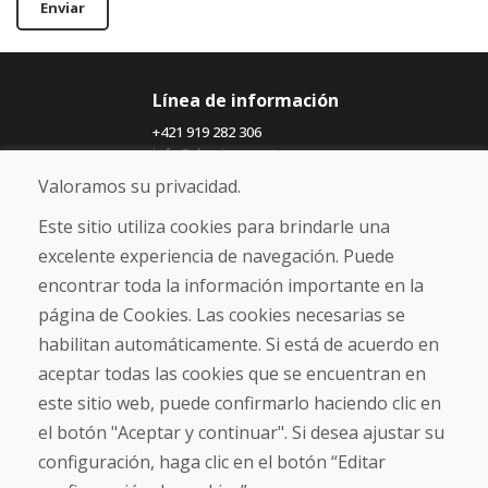
Enviar
Línea de información
+421 919 282 306
info@domivosport.es
Valoramos su privacidad.
Sobre nosotros
Este sitio utiliza cookies para brindarle una
Blog
excelente experiencia de navegación. Puede
Sobre nosotros
encontrar toda la información importante en la
Comercio
Contacto
página de Cookies. Las cookies necesarias se
habilitan automáticamente. Si está de acuerdo en
Compra
aceptar todas las cookies que se encuentran en
Tienda electrónica
este sitio web, puede confirmarlo haciendo clic en
Términos y condiciones
el botón "Aceptar y continuar". Si desea ajustar su
Envío y pago
configuración, haga clic en el botón “Editar
NORMAS DE RECLAMACIÓN
Devolución y cambio de mercancías