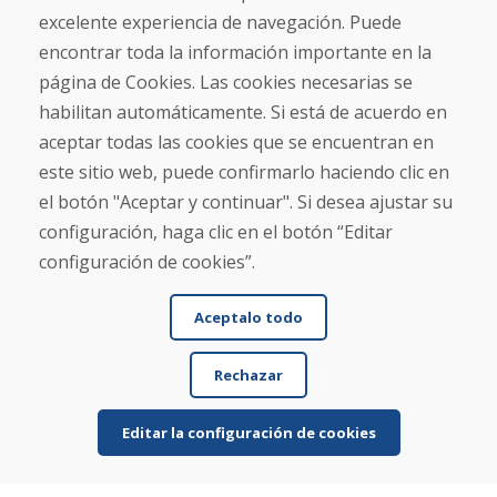
Blog
excelente experiencia de navegación. Puede
Sobre nosotros
encontrar toda la información importante en la
Comercio
Contacto
página de Cookies. Las cookies necesarias se
habilitan automáticamente. Si está de acuerdo en
Compra
aceptar todas las cookies que se encuentran en
Tienda electrónica
este sitio web, puede confirmarlo haciendo clic en
Términos y condiciones
el botón "Aceptar y continuar". Si desea ajustar su
Envío y pago
configuración, haga clic en el botón “Editar
NORMAS DE RECLAMACIÓN
Devolución y cambio de mercancías
configuración de cookies”.
Política de privacidad
Cookies
Aceptalo todo
Rechazar
Editar la configuración de cookies
© DOMIVOSPORT 2026, reservados todos los derechos