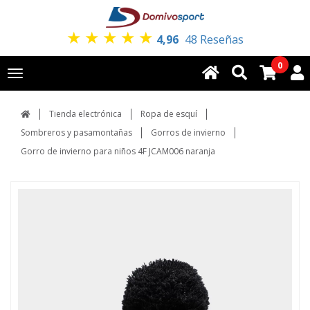
★
★
★
★
★
4,96
48 Reseñas
0
Toggle
navigation
Tienda electrónica
Ropa de esquí
Sombreros y pasamontañas
Gorros de invierno
Gorro de invierno para niños 4F JCAM006 naranja