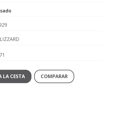
sado
929
LIZZARD
71
A LA CESTA
COMPARAR