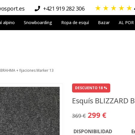
★
★
★
★
★
osport.es
+421 919 282 306
í alpino
Snowboarding
Ropa de esquí
Bazar
AL POR
 BRAHMA + fijaciones Marker 13
DESCUENTO 18 %
Esquís BLIZZARD B
299 €
369 €
DISPONIBILIDAD
E