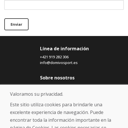
Enviar
Línea de información
+421 919 282 306
info@domivosport.es
Sobre nosotros
Blog
Sobre nosotros
Valoramos su privacidad.
Comercio
Contacto
Este sitio utiliza cookies para brindarle una
excelente experiencia de navegación. Puede
Compra
encontrar toda la información importante en la
Tienda electrónica
página de Cookies. Las cookies necesarias se