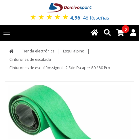
★
★
★
★
★
4,96
48 Reseñas
0
Toggle
navigation
Tienda electrónica
Esquí alpino
Cinturones de escalada
Cinturones de esquí Rossignol L2 Skin Escaper 80 / 80 Pro