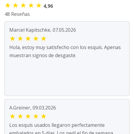
★
★
★
★
★
4,96
48 Reseñas
Marcel Kapitschke, 07.05.2026
★
★
★
★
★
Hola, estoy muy satisfecho con los esquís. Apenas
muestran signos de desgaste.
A.Greiner, 09.03.2026
★
★
★
★
★
Los esquís usados llegaron perfectamente
embalados en 5 días. Los pedí el fin de semana.