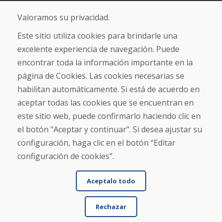
+421 919 282 306
info@domivosport.es
Valoramos su privacidad.
Este sitio utiliza cookies para brindarle una
Sobre nosotros
excelente experiencia de navegación. Puede
Blog
encontrar toda la información importante en la
Sobre nosotros
Comercio
página de Cookies. Las cookies necesarias se
Contacto
habilitan automáticamente. Si está de acuerdo en
aceptar todas las cookies que se encuentran en
Compra
este sitio web, puede confirmarlo haciendo clic en
Tienda electrónica
el botón "Aceptar y continuar". Si desea ajustar su
Términos y condiciones
configuración, haga clic en el botón “Editar
Envío y pago
NORMAS DE RECLAMACIÓN
configuración de cookies”.
Devolución y cambio de mercancías
Política de privacidad
Aceptalo todo
Cookies
Rechazar