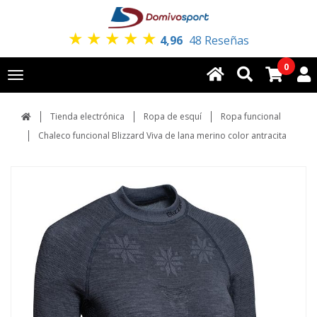
★
★
★
★
★
4,96
48 Reseñas
0
Toggle
navigation
Tienda electrónica
Ropa de esquí
Ropa funcional
Chaleco funcional Blizzard Viva de lana merino color antracita