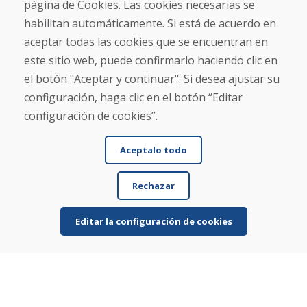
página de Cookies. Las cookies necesarias se
Correo electrónico
habilitan automáticamente. Si está de acuerdo en
aceptar todas las cookies que se encuentran en
este sitio web, puede confirmarlo haciendo clic en
el botón "Aceptar y continuar". Si desea ajustar su
Enviar
configuración, haga clic en el botón “Editar
configuración de cookies”.
Línea de información
Aceptalo todo
+421 919 282 306
info@domivosport.es
Rechazar
Sobre nosotros
Editar la configuración de cookies
Blog
Sobre nosotros
Comercio
Contacto
Compra