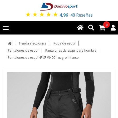
★
★
★
★
★
4,96
48 Reseñas
0
Toggle
navigation
Tienda electrónica
Ropa de esquí
Pantalones de esquí
Pantalones de esquí para hombre
Pantalones de esquí 4F SPMN001 negro intenso