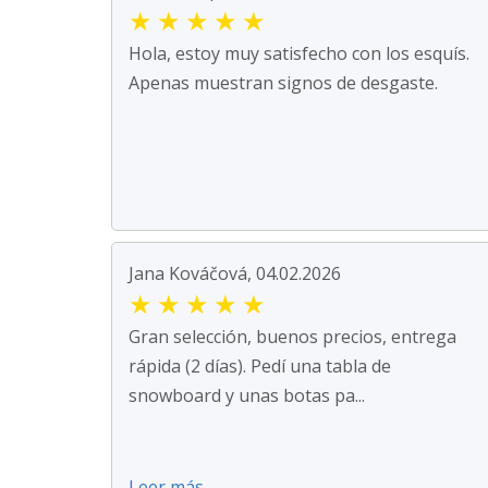
★
★
★
★
★
Hola, estoy muy satisfecho con los esquís.
Apenas muestran signos de desgaste.
Jana Kováčová, 04.02.2026
★
★
★
★
★
Gran selección, buenos precios, entrega
rápida (2 días). Pedí una tabla de
snowboard y unas botas pa...
Leer más ...