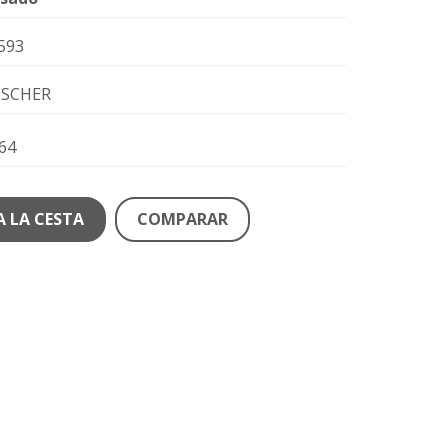
593
ISCHER
64
A LA CESTA
COMPARAR