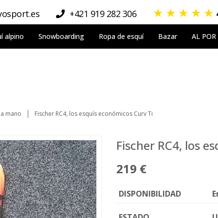
★
★
★
★
★
osport.es
+421 919 282 306
í alpino
Snowboarding
Ropa de esquí
Bazar
AL POR
da mano
Fischer RC4, los esquís económicos Curv Ti
Fischer RC4, los e
219 €
DISPONIBILIDAD
E
ESTADO
U