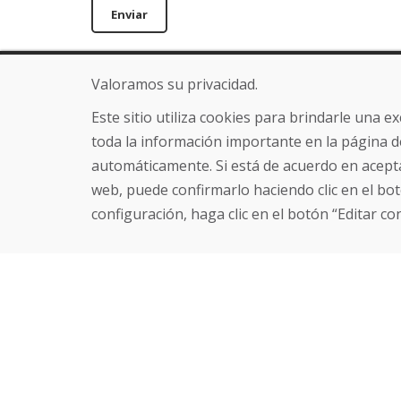
Enviar
Valoramos su privacidad.
Línea de información
Sobre nosot
+421 919 282 306
Blog
Este sitio utiliza cookies para brindarle una 
info@domivosport.es
Sobre nosotros
toda la información importante en la página d
Comercio
automáticamente. Si está de acuerdo en acepta
Contacto
web, puede confirmarlo haciendo clic en el bot
configuración, haga clic en el botón “Editar co