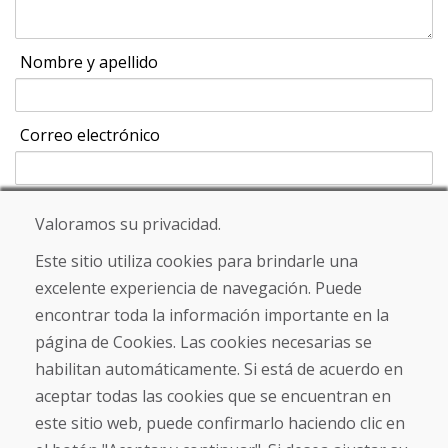
Nombre y apellido
Correo electrónico
Valoramos su privacidad.
Enviar
Este sitio utiliza cookies para brindarle una
excelente experiencia de navegación. Puede
encontrar toda la información importante en la
Línea de información
página de Cookies. Las cookies necesarias se
+421 919 282 306
habilitan automáticamente. Si está de acuerdo en
info@domivosport.es
aceptar todas las cookies que se encuentran en
este sitio web, puede confirmarlo haciendo clic en
Sobre nosotros