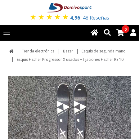
★
★
★
★
★
4,96
48 Reseñas
0
Toggle
navigation
Tienda electrónica
Bazar
Esquís de segunda mano
Esquís Fischer Progressor X usados + fijaciones Fischer RS 10