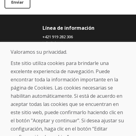
Enviar
Línea de información
+421 919 282 306
info@domivosport.es
Valoramos su privacidad.
Sobre nosotros
Este sitio utiliza cookies para brindarle una
Blog
excelente experiencia de navegación. Puede
Sobre nosotros
encontrar toda la información importante en la
Comercio
Contacto
página de Cookies. Las cookies necesarias se
habilitan automáticamente. Si está de acuerdo en
Compra
aceptar todas las cookies que se encuentran en
Tienda electrónica
este sitio web, puede confirmarlo haciendo clic en
Términos y condiciones
el botón "Aceptar y continuar". Si desea ajustar su
Envío y pago
configuración, haga clic en el botón “Editar
NORMAS DE RECLAMACIÓN
Devolución y cambio de mercancías