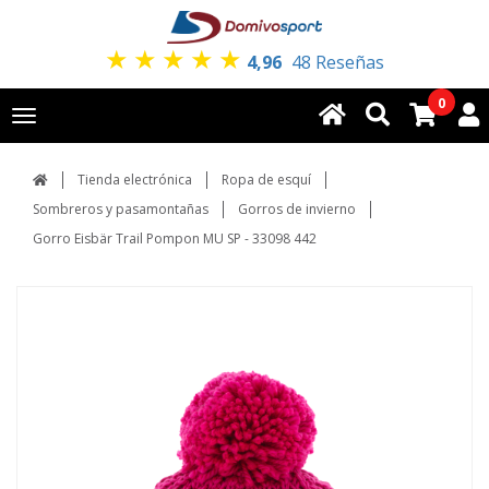
★
★
★
★
★
4,96
48 Reseñas
0
Toggle
navigation
Tienda electrónica
Ropa de esquí
Sombreros y pasamontañas
Gorros de invierno
Gorro Eisbär Trail Pompon MU SP - 33098 442