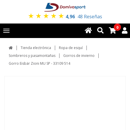
★
★
★
★
★
4,96
48 Reseñas
0
Toggle
navigation
Tienda electrónica
Ropa de esquí
Sombreros y pasamontañas
Gorros de invierno
Gorro Eisbär Zioni MU SP - 33109 514