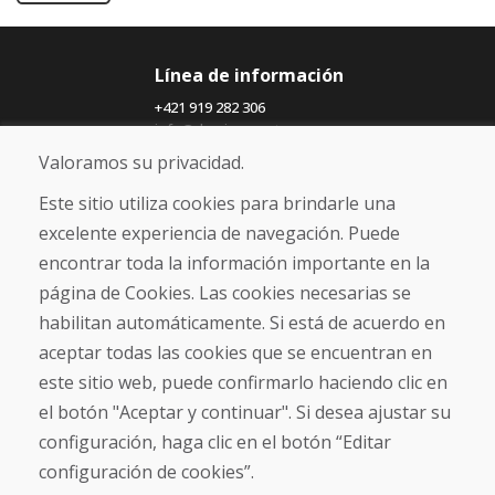
Línea de información
+421 919 282 306
info@domivosport.es
Valoramos su privacidad.
Sobre nosotros
Este sitio utiliza cookies para brindarle una
Blog
excelente experiencia de navegación. Puede
Sobre nosotros
encontrar toda la información importante en la
Comercio
Contacto
página de Cookies. Las cookies necesarias se
habilitan automáticamente. Si está de acuerdo en
Compra
aceptar todas las cookies que se encuentran en
Tienda electrónica
este sitio web, puede confirmarlo haciendo clic en
Términos y condiciones
el botón "Aceptar y continuar". Si desea ajustar su
Envío y pago
configuración, haga clic en el botón “Editar
NORMAS DE RECLAMACIÓN
Devolución y cambio de mercancías
configuración de cookies”.
Política de privacidad