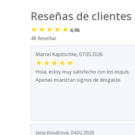
Reseñas de clientes
★
★
★
★
★
4,96
48 Reseñas
Marcel Kapitschke, 07.05.2026
★
★
★
★
★
Hola, estoy muy satisfecho con los esquís.
Apenas muestran signos de desgaste.
Jana Kováčová, 04.02.2026