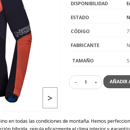
DISPONIBILIDAD
E
ESTADO
N
CÓDIGO
7
FABRICANTE
N
TAMAÑO
S
AÑADIR 
1
>
pino en todas las condiciones de montaña. Hemos perfecciona
cción híbrida, regula eficazmente el clima interior y garanti