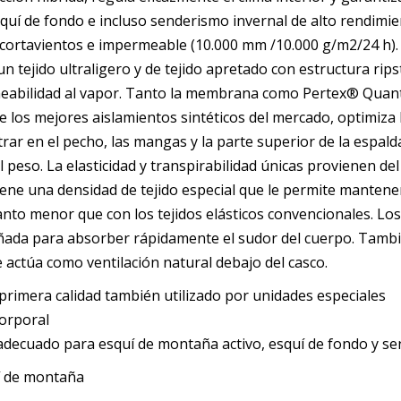
squí de fondo e incluso senderismo invernal de alto rendimi
tavientos e impermeable (10.000 mm /10.000 g/m2/24 h). El 
un tejido ultraligero y de tejido apretado con estructura ri
rmeabilidad al vapor. Tanto la membrana como Pertex® Quan
 los mejores aislamientos sintéticos del mercado, optimiza l
ar en el pecho, las mangas y la parte superior de la espalda
l peso. La elasticidad y transpirabilidad únicas provienen de
tiene una densidad de tejido especial que le permite mantene
tanto menor que con los tejidos elásticos convencionales. Los
eñada para absorber rápidamente el sudor del cuerpo. Tambi
 actúa como ventilación natural debajo del casco.
primera calidad también utilizado por unidades especiales
orporal
adecuado para esquí de montaña activo, esquí de fondo y se
í de montaña