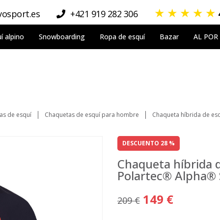
★
★
★
★
★
osport.es
+421 919 282 306
í alpino
Snowboarding
Ropa de esquí
Bazar
AL POR
as de esquí
Chaquetas de esquí para hombre
Chaqueta híbrida de es
DESCUENTO 28 %
Chaqueta híbrida 
Polartec® Alpha®
149 €
209 €