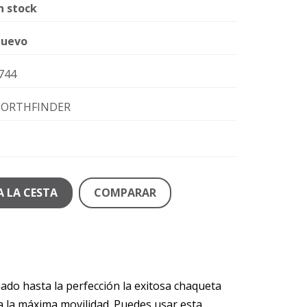
n stock
uevo
744
ORTHFINDER
A LA CESTA
COMPARAR
do hasta la perfección la exitosa chaqueta
za la máxima movilidad. Puedes usar esta