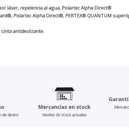
or láser, repelencia al agua, Polartec Alpha Direct®
zzard®, Polartec Alpha Direct®, PERTEX® QUANTUM superli
a
 cinta antideslizante.
Garantí
so
Mercancías en stock
Mercancí
n de dinero
Niveles de stock actuales