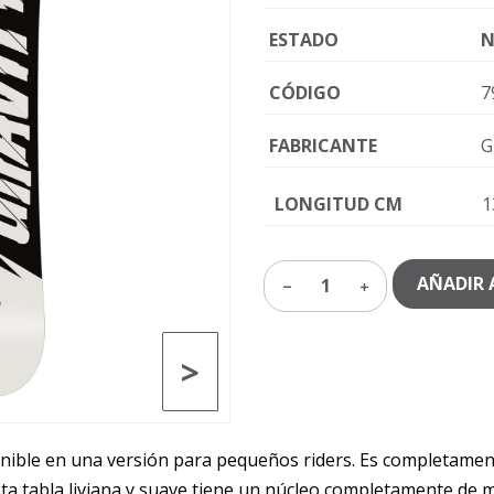
ESTADO
N
CÓDIGO
7
FABRICANTE
G
LONGITUD CM
1
AÑADIR 
1
>
onible en una versión para pequeños riders. Es completamente
. Esta tabla liviana y suave tiene un núcleo completamente 