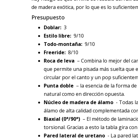
de madera exótica, por lo que es lo suficiente
Presupuesto
Doblar:
3
Estilo libre:
9/10
Todo-montaña:
9/10
Freeride:
8/10
Roca de leva
– Combina lo mejor del camb
que permite una pisada más suelta que el
circular por el canto y un pop suficient
Punta doble
– la esencia de la forma de 
natural como en dirección opuesta.
Núcleo de madera de álamo
- Todas la
álamo de alta calidad complementada con
Biaxial (0°/90°)
– El método de laminació
torsional. Gracias a esto la tabla gira con
Pared lateral de uretano
- La pared lat