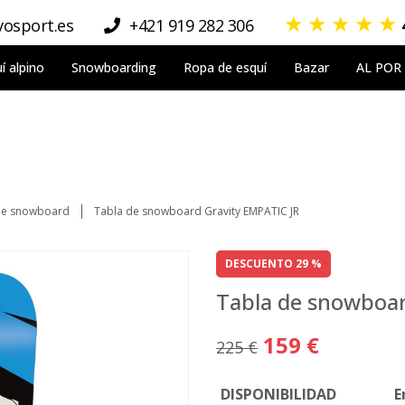
★
★
★
★
★
osport.es
+421 919 282 306
í alpino
Snowboarding
Ropa de esquí
Bazar
AL POR
de snowboard
Tabla de snowboard Gravity EMPATIC JR
DESCUENTO 29 %
Tabla de snowboar
159 €
225 €
DISPONIBILIDAD
E