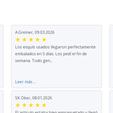
A.Greiner, 09.03.2026
★
★
★
★
★
Los esquís usados llegaron perfectamente
embalados en 5 días. Los pedí el fin de
semana. Todo gen...
Leer más ...
SK Oker, 08.01.2026
★
★
★
★
★
El artículo estaba bien empaquetado y llegó