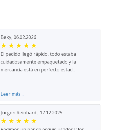
Beky, 06.02.2026
★
★
★
★
★
El pedido llegó rápido, todo estaba
cuidadosamente empaquetado y la
mercancía está en perfecto estad...
Leer más ...
Jürgen Reinhard , 17.12.2025
★
★
★
★
★
Pedimos un par de esquís usados y los