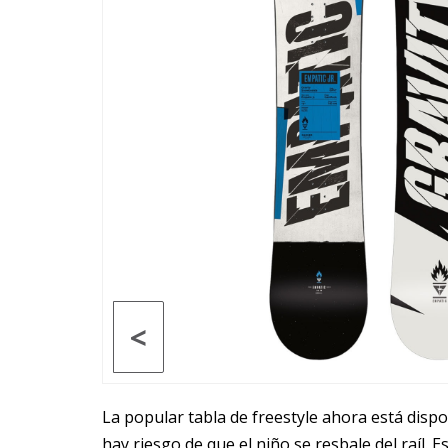
<
La popular tabla de freestyle ahora está disp
hay riesgo de que el niño se resbale del raíl