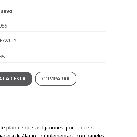
uevo
955
RAVITY
35
A LA CESTA
COMPARAR
 plano entre las fijaciones, por lo que no
de madera de álamo, complementado con paneles