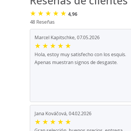
Reseñas de clientes
★
★
★
★
★
4,96
48 Reseñas
Marcel Kapitschke, 07.05.2026
★
★
★
★
★
Hola, estoy muy satisfecho con los esquís.
Apenas muestran signos de desgaste.
Jana Kováčová, 04.02.2026
★
★
★
★
★
Gran selección, buenos precios, entrega