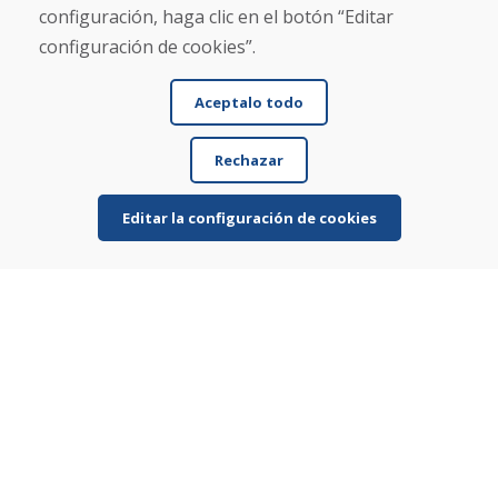
configuración, haga clic en el botón “Editar
Blog
configuración de cookies”.
Sobre nosotros
Comercio
Contacto
Aceptalo todo
Compra
Rechazar
Tienda electrónica
Términos y condiciones
Editar la configuración de cookies
Envío y pago
NORMAS DE RECLAMACIÓN
Devolución y cambio de mercancías
Política de privacidad
Cookies