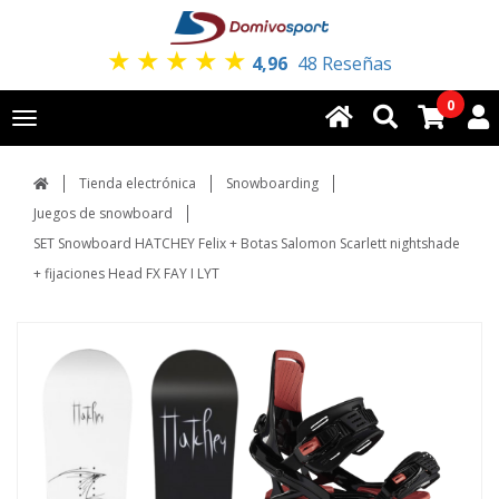
★
★
★
★
★
4,96
48 Reseñas
0
Toggle
navigation
Tienda electrónica
Snowboarding
Juegos de snowboard
SET Snowboard HATCHEY Felix + Botas Salomon Scarlett nightshade
+ fijaciones Head FX FAY I LYT