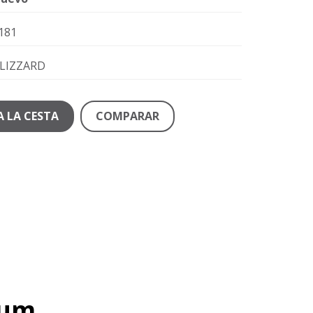
181
LIZZARD
A LA CESTA
COMPARAR
ium