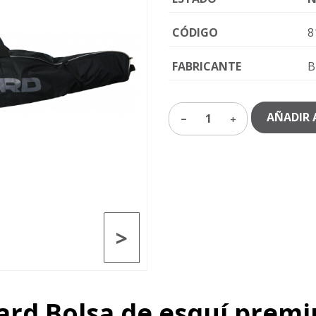
CÓDIGO
8
FABRICANTE
B
AÑADIR 
1
>
zard Bolsa de esquí prem