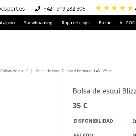
★
★
★
★
★
osport.es
+421 919 282 306
í alpino
Snowboarding
Ropa de esquí
Bazar
AL POR
Bolsas de esquí
Bolsa de esquí Blizzard Premium 145-165cm
Bolsa de esquí Bl
35 €
DISPONIBILIDAD
E
ESTADO
N