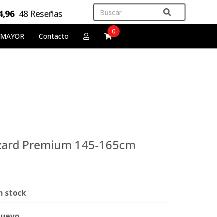
4,96
48 Reseñas
0
 MAYOR
Contacto
izzard Premium 145-165cm
n stock
uevo