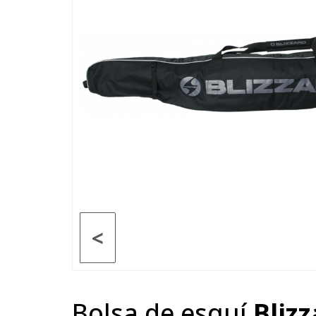
<
Bolsa de esquí
Bliz