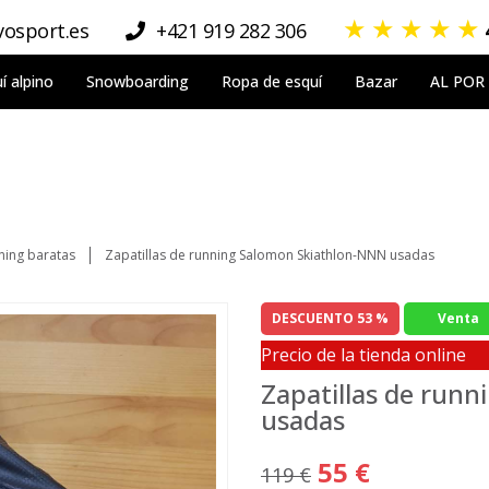
★
★
★
★
★
osport.es
+421 919 282 306
í alpino
Snowboarding
Ropa de esquí
Bazar
AL POR
ning baratas
Zapatillas de running Salomon Skiathlon-NNN usadas
DESCUENTO 53 %
Venta
Precio de la tienda online
Zapatillas de run
usadas
55 €
119 €