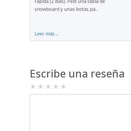
rápida (2 días). Pedí una tabla de
snowboard y unas botas pa...
Leer más ...
Escribe una reseña
★
★
★
★
★