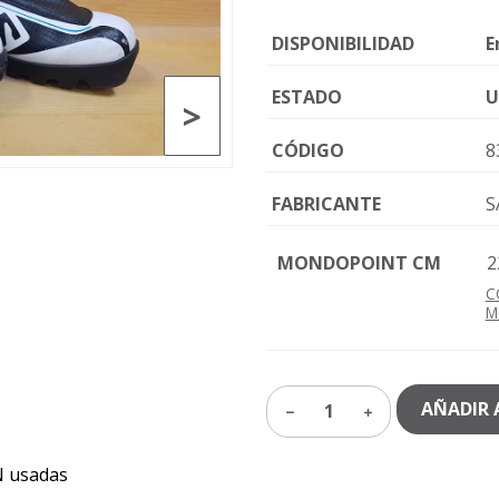
DISPONIBILIDAD
E
ESTADO
U
>
CÓDIGO
8
FABRICANTE
S
MONDOPOINT CM
2
C
M
AÑADIR 
1
N usadas