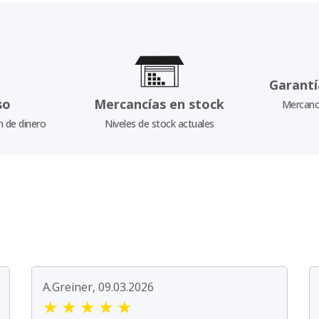
Garantí
so
Mercancías en stock
Mercancí
n de dinero
Niveles de stock actuales
A.Greiner, 09.03.2026
★
★
★
★
★