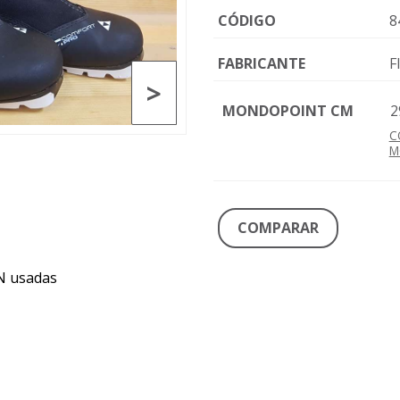
CÓDIGO
8
FABRICANTE
F
>
MONDOPOINT CM
2
C
M
COMPARAR
N usadas