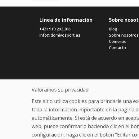
Línea de información
Sobre nosot
+421 919 282 306
Blog
info@domivosport.es
Sobre nosotros
Comercio
Contacto
Valoramos su privacidad.
Este sitio utiliza cookies para brindarle una 
toda la información importante en la página d
automáticamente. Si está de acuerdo en acepta
web, puede confirmarlo haciendo clic en el bot
configuración, haga clic en el botón “Editar co