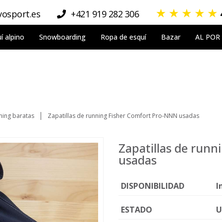
★
★
★
★
★
osport.es
+421 919 282 306
í alpino
Snowboarding
Ropa de esquí
Bazar
AL POR
ning baratas
Zapatillas de running Fisher Comfort Pro-NNN usadas
Zapatillas de run
usadas
DISPONIBILIDAD
I
ESTADO
U