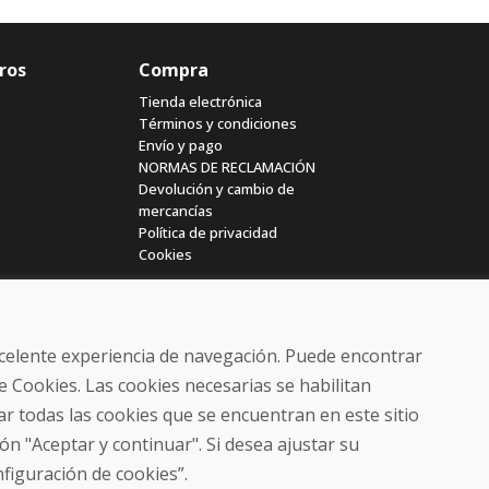
ros
Compra
Tienda electrónica
Términos y condiciones
Envío y pago
NORMAS DE RECLAMACIÓN
Devolución y cambio de
mercancías
Política de privacidad
Cookies
excelente experiencia de navegación. Puede encontrar
e Cookies. Las cookies necesarias se habilitan
r todas las cookies que se encuentran en este sitio
© DOMIVOSPORT 2026, reservados todos los derechos
ón "Aceptar y continuar". Si desea ajustar su
DUFEKSOFT
-
creación de sitios web
,
creación de tienda electrónica
nfiguración de cookies”.