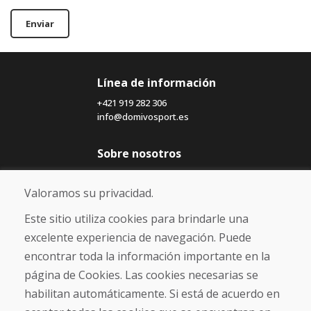
Enviar
Línea de información
+421 919 282 306
info@domivosport.es
Sobre nosotros
Blog
Sobre nosotros
Valoramos su privacidad.
Comercio
Contacto
Este sitio utiliza cookies para brindarle una
excelente experiencia de navegación. Puede
Compra
encontrar toda la información importante en la
Tienda electrónica
página de Cookies. Las cookies necesarias se
Términos y condiciones
habilitan automáticamente. Si está de acuerdo en
Envío y pago