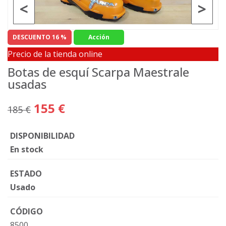
<
>
DESCUENTO 16 %
Acción
Precio de la tienda online
Botas de esquí Scarpa Maestrale
usadas
155 €
185 €
DISPONIBILIDAD
En stock
ESTADO
Usado
CÓDIGO
8500