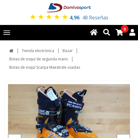
★
★
★
★
★
4,96
48 Reseñas
0
Toggle
navigation
Tienda electrónica
Bazar
Botas de esquí de segunda mano
Botas de esquí Scarpa Maestrale usadas