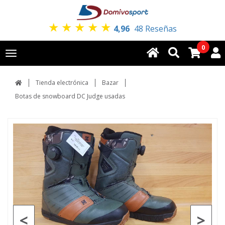
★
★
★
★
★
4,96
48 Reseñas
0
Toggle
navigation
Tienda electrónica
Bazar
Botas de snowboard DC Judge usadas
<
>