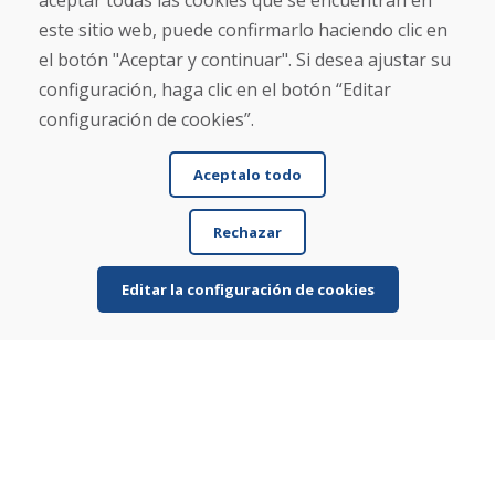
aceptar todas las cookies que se encuentran en
este sitio web, puede confirmarlo haciendo clic en
Sobre nosotros
el botón "Aceptar y continuar". Si desea ajustar su
Blog
Sobre nosotros
configuración, haga clic en el botón “Editar
Comercio
configuración de cookies”.
Contacto
Aceptalo todo
Compra
Tienda electrónica
Rechazar
Términos y condiciones
Envío y pago
NORMAS DE RECLAMACIÓN
Editar la configuración de cookies
Devolución y cambio de mercancías
Política de privacidad
Cookies