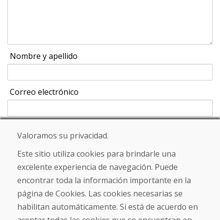
Nombre y apellido
Correo electrónico
Valoramos su privacidad.
Enviar
Este sitio utiliza cookies para brindarle una
excelente experiencia de navegación. Puede
encontrar toda la información importante en la
Línea de información
página de Cookies. Las cookies necesarias se
+421 919 282 306
habilitan automáticamente. Si está de acuerdo en
info@domivosport.es