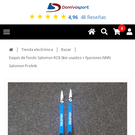
★
★
★
★
★
4,96
48 Reseñas
0
Toggle
navigation
Tienda electrónica
Bazar
Esquís de fondo Salomon RC8 Skin usados + fijaciones NNN
Salomon Prolink.