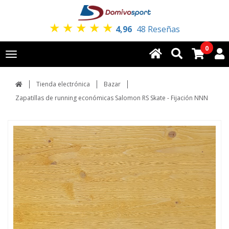
★
★
★
★
★
4,96
48 Reseñas
0
Toggle
navigation
Tienda electrónica
Bazar
Zapatillas de running económicas Salomon RS Skate - Fijación NNN