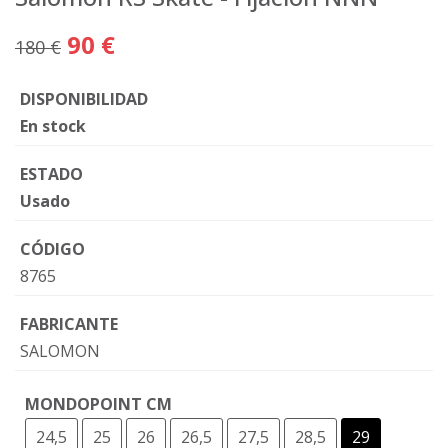
90 €
180 €
DISPONIBILIDAD
En stock
ESTADO
Usado
CÓDIGO
8765
FABRICANTE
SALOMON
MONDOPOINT CM
24,5
25
26
26,5
27,5
28,5
29