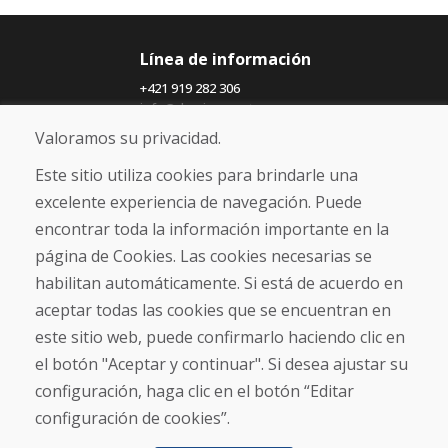
Línea de información
+421 919 282 306
info@domivosport.es
Valoramos su privacidad.
Sobre nosotros
Este sitio utiliza cookies para brindarle una
Blog
excelente experiencia de navegación. Puede
Sobre nosotros
encontrar toda la información importante en la
Comercio
Contacto
página de Cookies. Las cookies necesarias se
habilitan automáticamente. Si está de acuerdo en
Compra
aceptar todas las cookies que se encuentran en
Tienda electrónica
este sitio web, puede confirmarlo haciendo clic en
Términos y condiciones
el botón "Aceptar y continuar". Si desea ajustar su
Envío y pago
configuración, haga clic en el botón “Editar
NORMAS DE RECLAMACIÓN
Devolución y cambio de mercancías
configuración de cookies”.
Política de privacidad