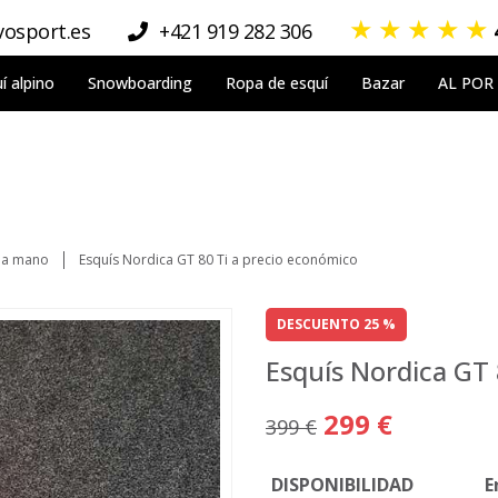
★
★
★
★
★
osport.es
+421 919 282 306
í alpino
Snowboarding
Ropa de esquí
Bazar
AL POR
da mano
Esquís Nordica GT 80 Ti a precio económico
DESCUENTO 25 %
Esquís Nordica GT 
299 €
399 €
DISPONIBILIDAD
E