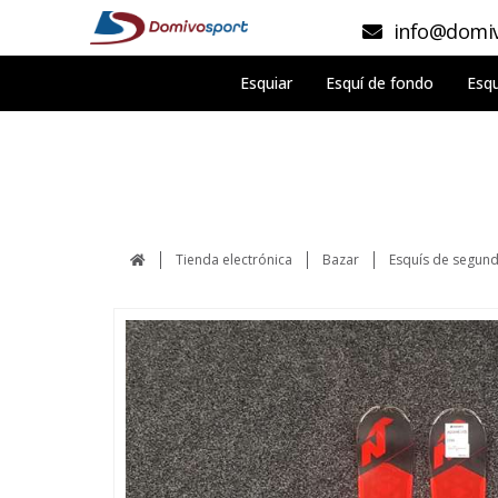
info@domiv
Esquiar
Esquí de fondo
Esqu
Tienda electrónica
Bazar
Esquís de segun