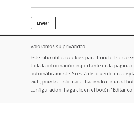
Enviar
Valoramos su privacidad.
Línea de información
Sobre nosot
+421 919 282 306
Blog
Este sitio utiliza cookies para brindarle una 
info@domivosport.es
Sobre nosotros
toda la información importante en la página d
Comercio
automáticamente. Si está de acuerdo en acepta
Contacto
web, puede confirmarlo haciendo clic en el bot
configuración, haga clic en el botón “Editar co