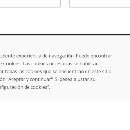
ros
Compra
Tienda electrónica
excelente experiencia de navegación. Puede encontrar
Términos y condiciones
e Cookies. Las cookies necesarias se habilitan
Envío y pago
r todas las cookies que se encuentran en este sitio
NORMAS DE RECLAMACIÓN
Devolución y cambio de
ón "Aceptar y continuar". Si desea ajustar su
mercancías
nfiguración de cookies”.
Política de privacidad
Cookies