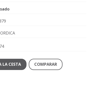
sado
879
ORDICA
74
A LA CESTA
COMPARAR