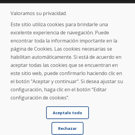
Blog
Sobre nosotros
Valoramos su privacidad.
Comercio
Contacto
Este sitio utiliza cookies para brindarle una
excelente experiencia de navegación. Puede
Compra
encontrar toda la información importante en la
Tienda electrónica
página de Cookies. Las cookies necesarias se
Términos y condiciones
habilitan automáticamente. Si está de acuerdo en
Envío y pago
aceptar todas las cookies que se encuentran en
NORMAS DE RECLAMACIÓN
Devolución y cambio de mercancías
este sitio web, puede confirmarlo haciendo clic en
Política de privacidad
el botón "Aceptar y continuar". Si desea ajustar su
Cookies
configuración, haga clic en el botón “Editar
configuración de cookies”.
Aceptalo todo
Rechazar