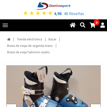
★
★
★
★
★
4,96
48 Reseñas
0
Toggle
navigation
Tienda electrónica
Bazar
Botas de esquí de segunda mano
Botas de esquí Salomon azules