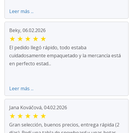
Leer más ...
Beky, 06.02.2026
★
★
★
★
★
El pedido llegó rápido, todo estaba
cuidadosamente empaquetado y la mercancía está
en perfecto estad...
Leer más ...
Jana Kováčová, 04.02.2026
★
★
★
★
★
Gran selección, buenos precios, entrega rápida (2
días). Pedí una tabla de snowboard y unas botas