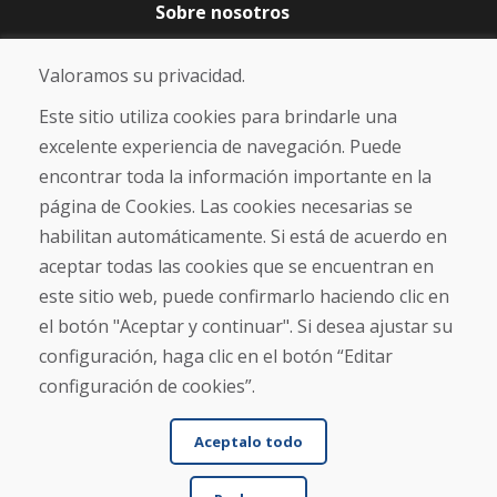
Sobre nosotros
Blog
Sobre nosotros
Valoramos su privacidad.
Comercio
Contacto
Este sitio utiliza cookies para brindarle una
excelente experiencia de navegación. Puede
Compra
encontrar toda la información importante en la
Tienda electrónica
página de Cookies. Las cookies necesarias se
Términos y condiciones
habilitan automáticamente. Si está de acuerdo en
Envío y pago
aceptar todas las cookies que se encuentran en
NORMAS DE RECLAMACIÓN
Devolución y cambio de mercancías
este sitio web, puede confirmarlo haciendo clic en
Política de privacidad
el botón "Aceptar y continuar". Si desea ajustar su
Cookies
configuración, haga clic en el botón “Editar
configuración de cookies”.
Aceptalo todo