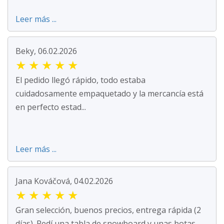
Leer más ...
Beky, 06.02.2026
★
★
★
★
★
El pedido llegó rápido, todo estaba
cuidadosamente empaquetado y la mercancía está
en perfecto estad...
Leer más ...
Jana Kováčová, 04.02.2026
★
★
★
★
★
Gran selección, buenos precios, entrega rápida (2
días). Pedí una tabla de snowboard y unas botas