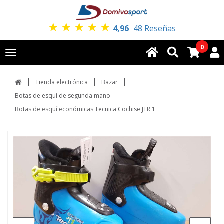
★
★
★
★
★
4,96
48 Reseñas
0
Toggle
navigation
Tienda electrónica
Bazar
Botas de esquí de segunda mano
Botas de esquí económicas Tecnica Cochise JTR 1