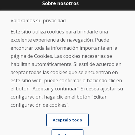
Sobre nosotros
Blog
Sobre nosotros
Valoramos su privacidad.
Comercio
Contacto
Este sitio utiliza cookies para brindarle una
excelente experiencia de navegación. Puede
Compra
encontrar toda la información importante en la
Tienda electrónica
página de Cookies. Las cookies necesarias se
Términos y condiciones
habilitan automáticamente. Si está de acuerdo en
Envío y pago
aceptar todas las cookies que se encuentran en
NORMAS DE RECLAMACIÓN
Devolución y cambio de mercancías
este sitio web, puede confirmarlo haciendo clic en
Política de privacidad
el botón "Aceptar y continuar". Si desea ajustar su
Cookies
configuración, haga clic en el botón “Editar
configuración de cookies”.
Aceptalo todo