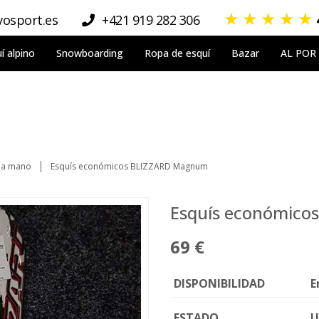
★
★
★
★
★
osport.es
+421 919 282 306
í alpino
Snowboarding
Ropa de esquí
Bazar
AL POR
da mano
Esquís económicos BLIZZARD Magnum
Esquís económic
69 €
DISPONIBILIDAD
E
ESTADO
U