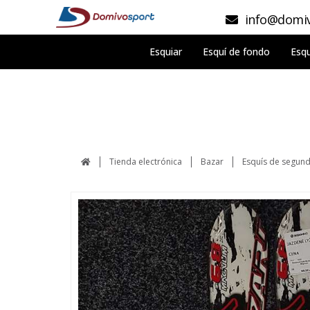
info@domiv
Esquiar
Esquí de fondo
Esqu
Tienda electrónica
Bazar
Esquís de segun