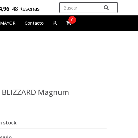
4,96
48 Reseñas
0
 MAYOR
Contacto
os BLIZZARD Magnum
n stock
sado