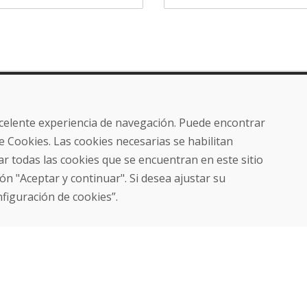
ros
Compra
Tienda electrónica
excelente experiencia de navegación. Puede encontrar
Términos y condiciones
e Cookies. Las cookies necesarias se habilitan
Envío y pago
r todas las cookies que se encuentran en este sitio
NORMAS DE RECLAMACIÓN
Devolución y cambio de
ón "Aceptar y continuar". Si desea ajustar su
mercancías
nfiguración de cookies”.
Política de privacidad
Cookies