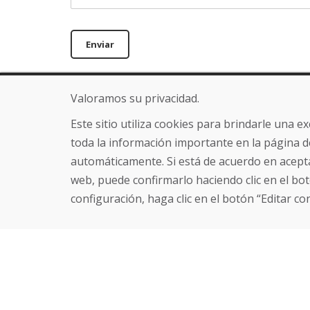
Enviar
Valoramos su privacidad.
Línea de información
Sobre nosot
+421 919 282 306
Blog
Este sitio utiliza cookies para brindarle una 
info@domivosport.es
Sobre nosotros
toda la información importante en la página d
Comercio
automáticamente. Si está de acuerdo en acepta
Contacto
web, puede confirmarlo haciendo clic en el bot
configuración, haga clic en el botón “Editar co