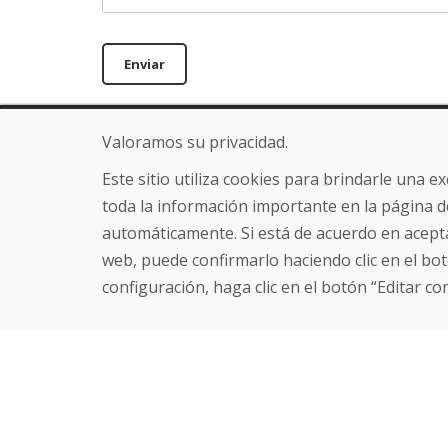
Enviar
Valoramos su privacidad.
Línea de información
Sobre nosot
+421 919 282 306
Blog
Este sitio utiliza cookies para brindarle una 
info@domivosport.es
Sobre nosotros
toda la información importante en la página d
Comercio
automáticamente. Si está de acuerdo en acepta
Contacto
web, puede confirmarlo haciendo clic en el bot
configuración, haga clic en el botón “Editar co