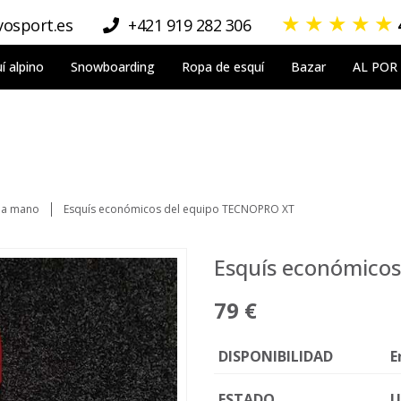
★
★
★
★
★
osport.es
+421 919 282 306
í alpino
Snowboarding
Ropa de esquí
Bazar
AL POR
da mano
Esquís económicos del equipo TECNOPRO XT
Esquís económico
79 €
DISPONIBILIDAD
E
ESTADO
U