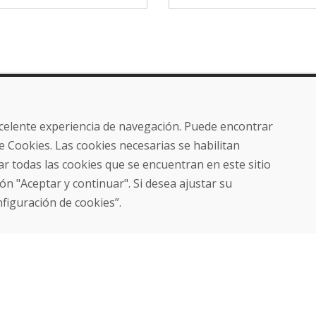
ros
Compra
Tienda electrónica
excelente experiencia de navegación. Puede encontrar
Términos y condiciones
e Cookies. Las cookies necesarias se habilitan
Envío y pago
r todas las cookies que se encuentran en este sitio
NORMAS DE RECLAMACIÓN
Devolución y cambio de
ón "Aceptar y continuar". Si desea ajustar su
mercancías
nfiguración de cookies”.
Política de privacidad
Cookies