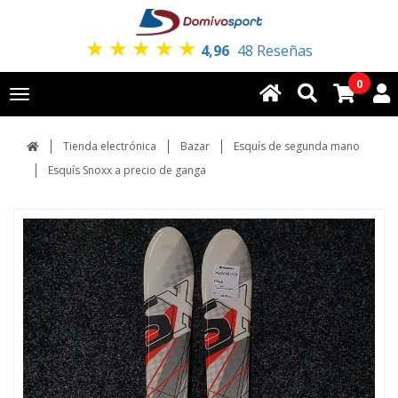
★
★
★
★
★
4,96
48 Reseñas
0
Toggle
navigation
Tienda electrónica
Bazar
Esquís de segunda mano
Esquís Snoxx a precio de ganga