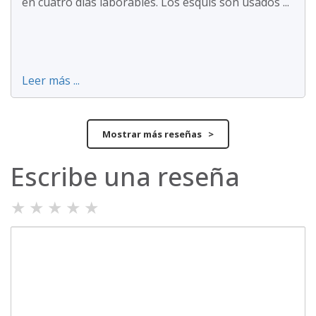
en cuatro días laborables. Los esquís son usados ...
Leer más ...
Mostrar más reseñas >
Escribe una reseña
★
★
★
★
★