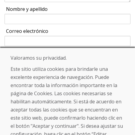
Nombre y apellido
Correo electrónico
Valoramos su privacidad.
Enviar
Este sitio utiliza cookies para brindarle una
excelente experiencia de navegación. Puede
encontrar toda la información importante en la
Línea de información
página de Cookies. Las cookies necesarias se
+421 919 282 306
habilitan automáticamente. Si está de acuerdo en
info@domivosport.es
aceptar todas las cookies que se encuentran en
este sitio web, puede confirmarlo haciendo clic en
Sobre nosotros
el botón "Aceptar y continuar". Si desea ajustar su
Blog
Sobre nosotros
configuración, haga clic en el botón “Editar