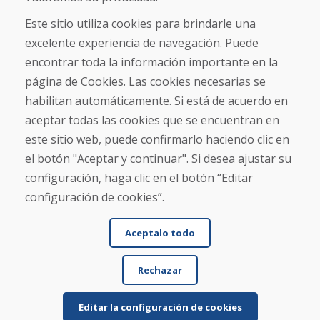
Enviar
Este sitio utiliza cookies para brindarle una
excelente experiencia de navegación. Puede
encontrar toda la información importante en la
Línea de información
página de Cookies. Las cookies necesarias se
+421 919 282 306
habilitan automáticamente. Si está de acuerdo en
info@domivosport.es
aceptar todas las cookies que se encuentran en
este sitio web, puede confirmarlo haciendo clic en
Sobre nosotros
el botón "Aceptar y continuar". Si desea ajustar su
Blog
Sobre nosotros
configuración, haga clic en el botón “Editar
Comercio
configuración de cookies”.
Contacto
Aceptalo todo
Compra
Tienda electrónica
Rechazar
Términos y condiciones
Envío y pago
NORMAS DE RECLAMACIÓN
Editar la configuración de cookies
Devolución y cambio de mercancías