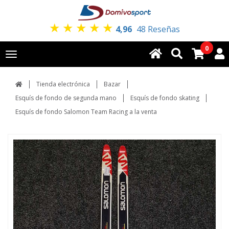
★
★
★
★
★
4,96
48 Reseñas
0
Toggle
navigation
Tienda electrónica
Bazar
Esquís de fondo de segunda mano
Esquís de fondo skating
Esquís de fondo Salomon Team Racing a la venta