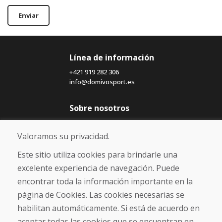
Enviar
Línea de información
+421 919 282 306
info@domivosport.es
Sobre nosotros
Blog
Sobre nosotros
Valoramos su privacidad.
Comercio
Contacto
Este sitio utiliza cookies para brindarle una
excelente experiencia de navegación. Puede
Compra
encontrar toda la información importante en la
Tienda electrónica
página de Cookies. Las cookies necesarias se
Términos y condiciones
habilitan automáticamente. Si está de acuerdo en
Envío y pago
aceptar todas las cookies que se encuentran en