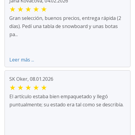
Jana Kováčová, 04.02.2026
★
★
★
★
★
Gran selección, buenos precios, entrega rápida (2
días). Pedí una tabla de snowboard y unas botas
pa...
Leer más ...
SK Oker, 08.01.2026
★
★
★
★
★
El artículo estaba bien empaquetado y llegó
puntualmente; su estado era tal como se describía.