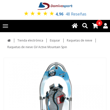
★
★
★
★
★
4,96
48 Reseñas
0
Toggle
navigation
Tienda electrónica
Esquiar
Raquetas de nieve
Raquetas de nieve GV Active Mountain Spin