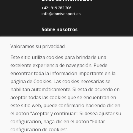
+421 919 282 306
info@domivosport.es
Sobre nosotros
Blog
Sobre nosotros
Valoramos su privacidad.
Comercio
Contacto
Este sitio utiliza cookies para brindarle una
excelente experiencia de navegación. Puede
Compra
encontrar toda la información importante en la
Tienda electrónica
página de Cookies. Las cookies necesarias se
Términos y condiciones
habilitan automáticamente. Si está de acuerdo en
Envío y pago
aceptar todas las cookies que se encuentran en
NORMAS DE RECLAMACIÓN
Devolución y cambio de mercancías
este sitio web, puede confirmarlo haciendo clic en
Política de privacidad
el botón "Aceptar y continuar". Si desea ajustar su
Cookies
configuración, haga clic en el botón “Editar
configuración de cookies”.