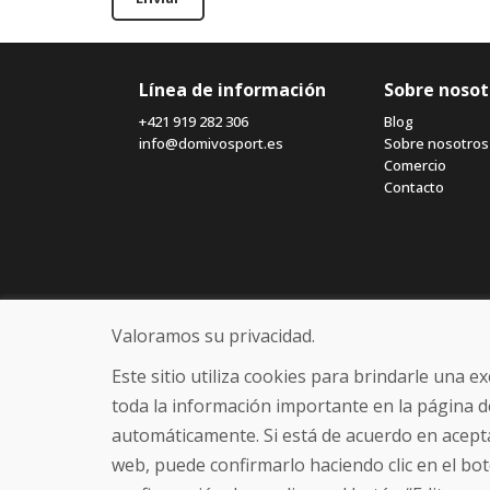
Línea de información
Sobre nosot
+421 919 282 306
Blog
info@domivosport.es
Sobre nosotros
Comercio
Contacto
Valoramos su privacidad.
Este sitio utiliza cookies para brindarle una 
toda la información importante en la página d
automáticamente. Si está de acuerdo en acepta
web, puede confirmarlo haciendo clic en el bot