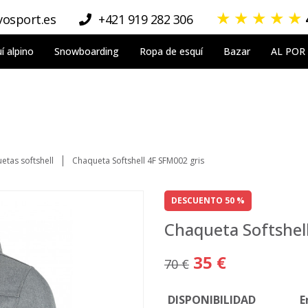
★
★
★
★
★
osport.es
+421 919 282 306
í alpino
Snowboarding
Ropa de esquí
Bazar
AL POR
etas softshell
Chaqueta Softshell 4F SFM002 gris
DESCUENTO 50 %
Chaqueta Softshel
35 €
70 €
DISPONIBILIDAD
E