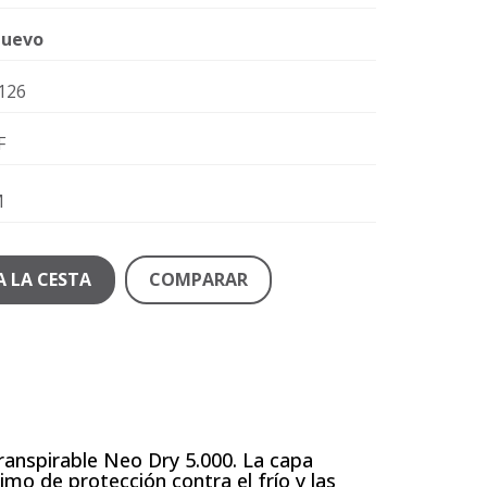
uevo
126
F
M
A LA CESTA
COMPARAR
nspirable Neo Dry 5.000. La capa
imo de protección contra el frío y las