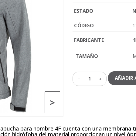
ESTADO
N
CÓDIGO
1
FABRICANTE
4
TAMAÑO
AÑADIR 
1
>
capucha para hombre 4F cuenta con una membrana tra
ación hidrófoba del material proporcionan un nivel ópt