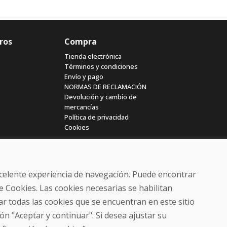
ros
Compra
Tienda electrónica
Términos y condiciones
Envío y pago
NORMAS DE RECLAMACIÓN
Devolución y cambio de
mercancías
Política de privacidad
Cookies
excelente experiencia de navegación. Puede encontrar
e Cookies. Las cookies necesarias se habilitan
r todas las cookies que se encuentran en este sitio
© DOMIVOSPORT 2026, reservados todos los derechos
ón "Aceptar y continuar". Si desea ajustar su
DUFEKSOFT
-
creación de sitios web
,
creación de tienda electrónica