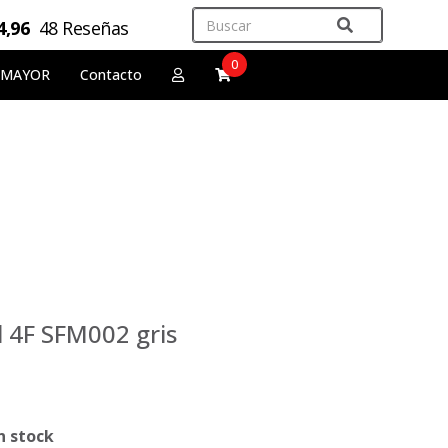
4,96
48 Reseñas
0
 MAYOR
Contacto
l 4F SFM002 gris
n stock