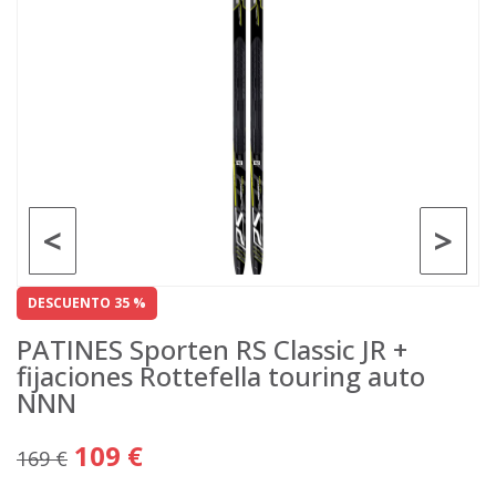
<
>
DESCUENTO 35 %
PATINES Sporten RS Classic JR +
fijaciones Rottefella touring auto
NNN
109 €
169 €