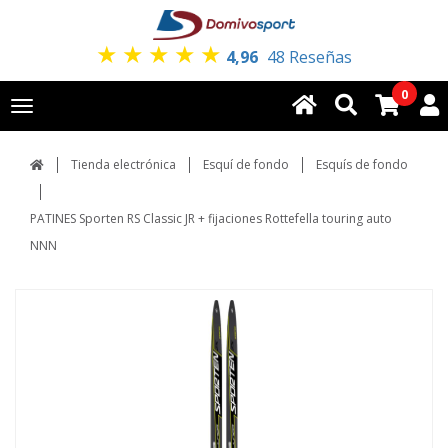
★
★
★
★
★
4,96
48 Reseñas
0
Toggle
navigation
Tienda electrónica
Esquí de fondo
Esquís de fondo
PATINES Sporten RS Classic JR + fijaciones Rottefella touring auto
NNN