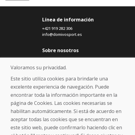
Línea de información
+421 919 282 306
info@domivosport.es
Sobre nosotros
Blog
Sobre nosotros
Valoramos su privacidad.
Comercio
Contacto
Este sitio utiliza cookies para brindarle una
excelente experiencia de navegación. Puede
Compra
encontrar toda la información importante en la
Tienda electrónica
página de Cookies. Las cookies necesarias se
Términos y condiciones
habilitan automáticamente. Si está de acuerdo en
Envío y pago
aceptar todas las cookies que se encuentran en
NORMAS DE RECLAMACIÓN
Devolución y cambio de mercancías
este sitio web, puede confirmarlo haciendo clic en
Política de privacidad