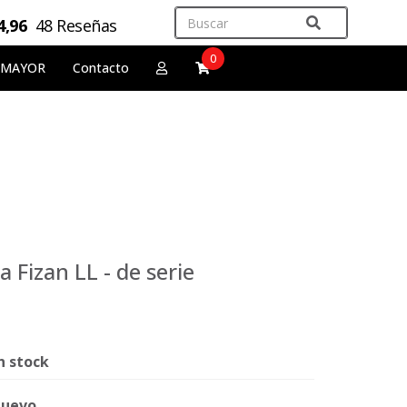
4,96
48 Reseñas
0
 MAYOR
Contacto
 Fizan LL - de serie
n stock
uevo