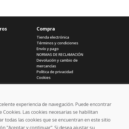
ros
Compra
Tienda electrónica
Términos y condiciones
Envío y pago
NORMAS DE RECLAMACIÓN
Devolución y cambio de
mercancías
Política de privacidad
Cookies
excelente experiencia de navegación. Puede encontrar
e Cookies. Las cookies necesarias se habilitan
r todas las cookies que se encuentran en este sitio
© DOMIVOSPORT 2026, reservados todos los derechos
ón "Aceptar y continuar". Si desea ajustar su