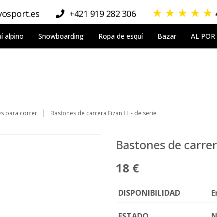
★
★
★
★
★
osport.es
+421 919 282 306
í alpino
Snowboarding
Ropa de esquí
Bazar
AL POR
s para correr
Bastones de carrera Fizan LL - de serie
Bastones de carrera
18 €
DISPONIBILIDAD
E
ESTADO
N