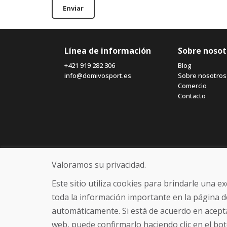
Enviar
Línea de información
Sobre nosot
+421 919 282 306
Blog
info@domivosport.es
Sobre nosotros
Comercio
Contacto
Valoramos su privacidad.
Este sitio utiliza cookies para brindarle una 
toda la información importante en la página d
automáticamente. Si está de acuerdo en acepta
web, puede confirmarlo haciendo clic en el bot