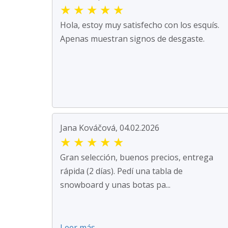
★
★
★
★
★
Hola, estoy muy satisfecho con los esquís.
Apenas muestran signos de desgaste.
Jana Kováčová, 04.02.2026
★
★
★
★
★
Gran selección, buenos precios, entrega
rápida (2 días). Pedí una tabla de
snowboard y unas botas pa...
Leer más ...