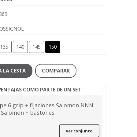
369
OSSIGNOL
135
140
145
150
A LA CESTA
COMPARAR
ENTAJAS COMO PARTE DE UN SET
pe 6 grip + fijaciones Salomon NNN
s Salomon + bastones
Ver conjunto