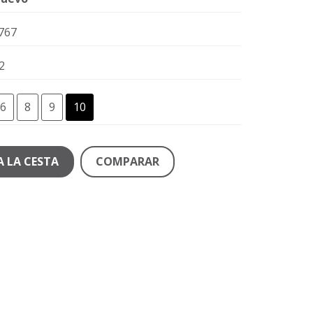
767
2
6
8
9
10
A LA CESTA
COMPARAR