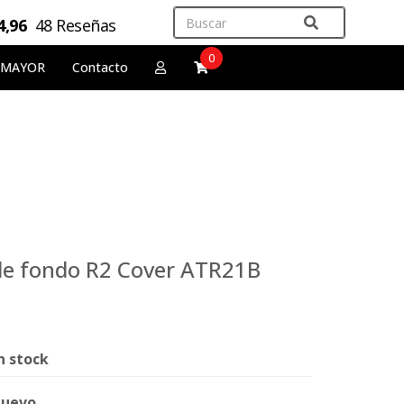
4,96
48 Reseñas
0
 MAYOR
Contacto
de fondo R2 Cover ATR21B
n stock
uevo