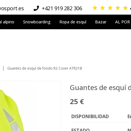
★
★
★
★
★
osport.es
+421 919 282 306
í alpino
Snowboarding
Ropa de esquí
Bazar
AL POR
Guantes de esquí de fondo R2 Cover ATR21B
Guantes de esquí 
25 €
DISPONIBILIDAD
E
ESTADO
N