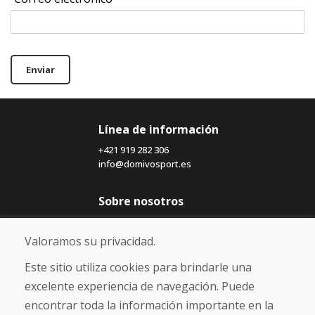
Enviar
Línea de información
+421 919 282 306
info@domivosport.es
Sobre nosotros
Blog
Sobre nosotros
Valoramos su privacidad.
Comercio
Contacto
Este sitio utiliza cookies para brindarle una
excelente experiencia de navegación. Puede
Compra
encontrar toda la información importante en la