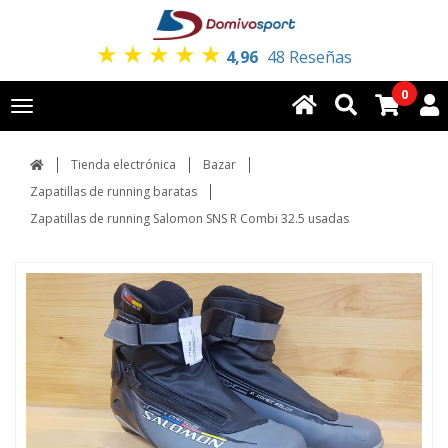
★
★
★
★
★
4,96
48 Reseñas
0
Toggle
navigation
Tienda electrónica
Bazar
Zapatillas de running baratas
Zapatillas de running Salomon SNS R Combi 32.5 usadas