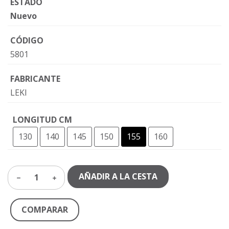
ESTADO
Nuevo
CÓDIGO
5801
FABRICANTE
LEKI
LONGITUD CM
130
140
145
150
155
160
AÑADIR A LA CESTA
1
COMPARAR