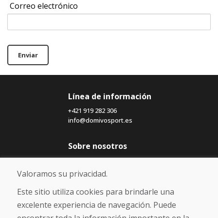
Correo electrónico
Enviar
Línea de información
+421 919 282 306
info@domivosport.es
Sobre nosotros
Blog
Sobre nosotros
Valoramos su privacidad.
Comercio
Contacto
Este sitio utiliza cookies para brindarle una
excelente experiencia de navegación. Puede
Compra