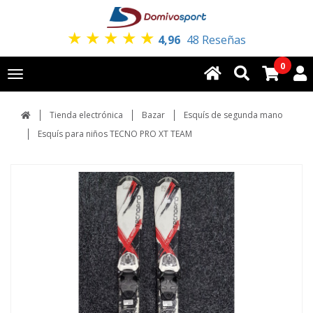
★
★
★
★
★
4,96
48 Reseñas
0
Toggle
navigation
Tienda electrónica
Bazar
Esquís de segunda mano
Esquís para niños TECNO PRO XT TEAM