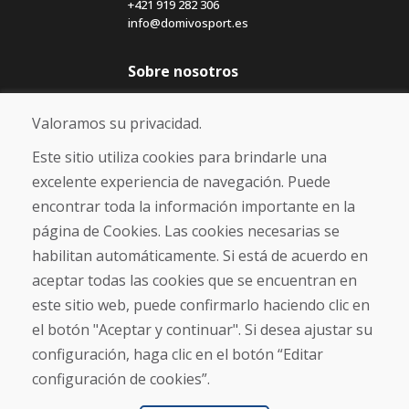
+421 919 282 306
info@domivosport.es
Sobre nosotros
Blog
Sobre nosotros
Valoramos su privacidad.
Comercio
Contacto
Este sitio utiliza cookies para brindarle una
excelente experiencia de navegación. Puede
Compra
encontrar toda la información importante en la
Tienda electrónica
página de Cookies. Las cookies necesarias se
Términos y condiciones
habilitan automáticamente. Si está de acuerdo en
Envío y pago
aceptar todas las cookies que se encuentran en
NORMAS DE RECLAMACIÓN
Devolución y cambio de mercancías
este sitio web, puede confirmarlo haciendo clic en
Política de privacidad
el botón "Aceptar y continuar". Si desea ajustar su
Cookies
configuración, haga clic en el botón “Editar
configuración de cookies”.