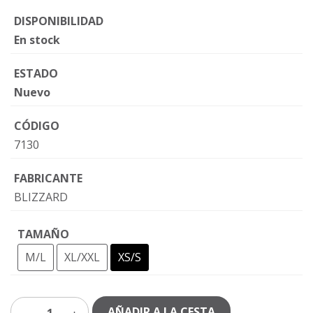
DISPONIBILIDAD
En stock
ESTADO
Nuevo
CÓDIGO
7130
FABRICANTE
BLIZZARD
TAMAÑO
M/L
XL/XXL
XS/S
AÑADIR A LA CESTA