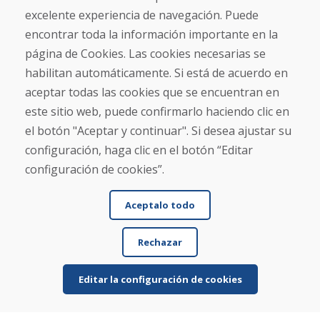
Blog
excelente experiencia de navegación. Puede
Sobre nosotros
Comercio
encontrar toda la información importante en la
Contacto
página de Cookies. Las cookies necesarias se
habilitan automáticamente. Si está de acuerdo en
Compra
aceptar todas las cookies que se encuentran en
Tienda electrónica
este sitio web, puede confirmarlo haciendo clic en
Términos y condiciones
el botón "Aceptar y continuar". Si desea ajustar su
Envío y pago
NORMAS DE RECLAMACIÓN
configuración, haga clic en el botón “Editar
Devolución y cambio de mercancías
configuración de cookies”.
Política de privacidad
Cookies
Aceptalo todo
Rechazar
Editar la configuración de cookies
© DOMIVOSPORT 2026, reservados todos los derechos