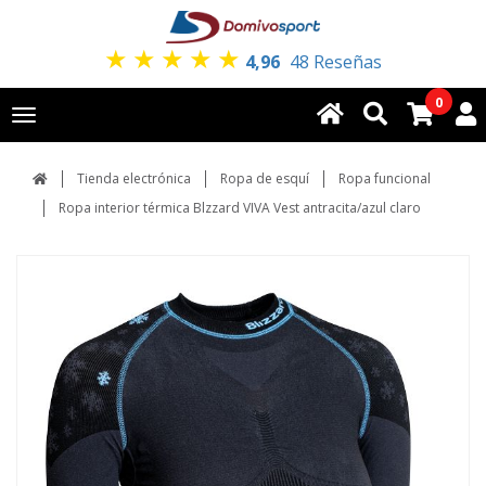
★
★
★
★
★
4,96
48 Reseñas
0
Toggle
navigation
Tienda electrónica
Ropa de esquí
Ropa funcional
Ropa interior térmica Blzzard VIVA Vest antracita/azul claro