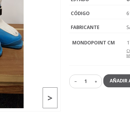
CÓDIGO
6
FABRICANTE
S
MONDOPOINT CM
1
C
M
AÑADIR 
1
>