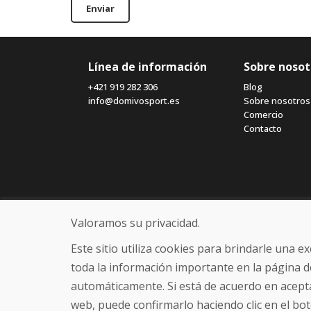
Enviar
Línea de información
Sobre nosot
+421 919 282 306
Blog
info@domivosport.es
Sobre nosotros
Comercio
Contacto
Valoramos su privacidad.
Este sitio utiliza cookies para brindarle una 
toda la información importante en la página d
automáticamente. Si está de acuerdo en acepta
web, puede confirmarlo haciendo clic en el bot