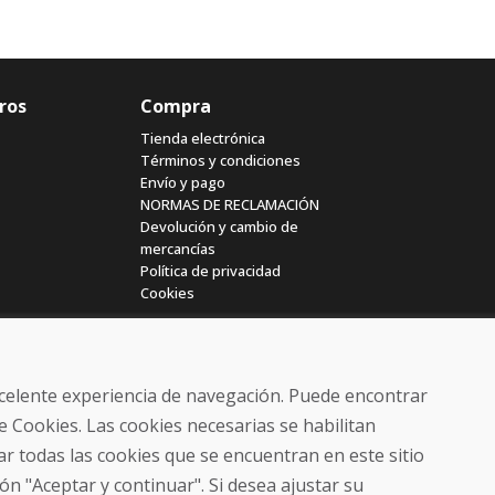
ros
Compra
Tienda electrónica
Términos y condiciones
Envío y pago
NORMAS DE RECLAMACIÓN
Devolución y cambio de
mercancías
Política de privacidad
Cookies
excelente experiencia de navegación. Puede encontrar
e Cookies. Las cookies necesarias se habilitan
r todas las cookies que se encuentran en este sitio
© DOMIVOSPORT 2026, reservados todos los derechos
ón "Aceptar y continuar". Si desea ajustar su