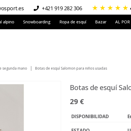
★
★
★
★
★
osport.es
+421 919 282 306
í alpino
Snowboarding
Ropa de esquí
Bazar
AL POR
de segunda mano
Botas de esquí Salomon para niños usadas
Botas de esquí Sa
29 €
DISPONIBILIDAD
E
ESTADO
U