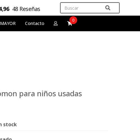
4,96
48 Reseñas
0
 MAYOR
Contacto
lomon para niños usadas
n stock
sado