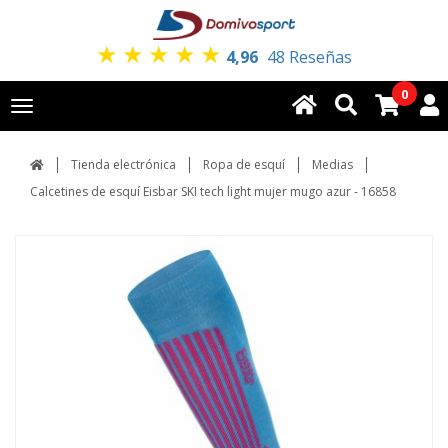
★
★
★
★
★
4,96
48 Reseñas
0
Toggle
navigation
Tienda electrónica
Ropa de esquí
Medias
Calcetines de esquí Eisbar SKI tech light mujer mugo azur - 16858