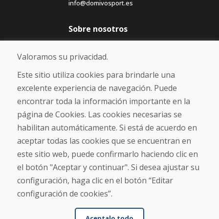
info@domivosport.es
Sobre nosotros
Blog
Sobre nosotros
Valoramos su privacidad.
Comercio
Contacto
Este sitio utiliza cookies para brindarle una
excelente experiencia de navegación. Puede
Compra
encontrar toda la información importante en la
Tienda electrónica
página de Cookies. Las cookies necesarias se
Términos y condiciones
habilitan automáticamente. Si está de acuerdo en
Envío y pago
aceptar todas las cookies que se encuentran en
NORMAS DE RECLAMACIÓN
Devolución y cambio de mercancías
este sitio web, puede confirmarlo haciendo clic en
Política de privacidad
el botón "Aceptar y continuar". Si desea ajustar su
Cookies
configuración, haga clic en el botón “Editar
configuración de cookies”.
Aceptalo todo